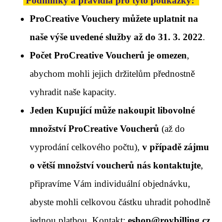
Podmínky a pravidla pro tyto poukázky:
ProCreative Vouchery můžete uplatnit na
naše výše uvedené služby až do 31. 3. 2022
.
Počet ProCreative Voucherů je omezen
,
abychom mohli jejich držitelům přednostně
vyhradit naše kapacity.
Jeden Kupující může nakoupit libovolné
množství ProCreative Voucherů
(až do
vyprodání celkového počtu),
v případě zájmu
o větší množství voucherů nás kontaktujte
,
připravíme Vám individuální objednávku,
abyste mohli celkovou částku uhradit pohodlně
jednou platbou. Kontakt:
eshop@roybilling.cz