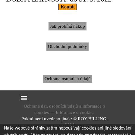
Koupit
Jak probíhá nákup
Obchodní podmínky
Ochrana osobních údajů
Přeskočit menu
Ochrana dat, osobních údajů a informace o
cookies
—
Informace o cookies
Pokud není uvedeno jinak: © ROY BILLING,
s.r.o., 2026.
Naše webové stránky zatím nepoužívají cookies ani jiné sledování