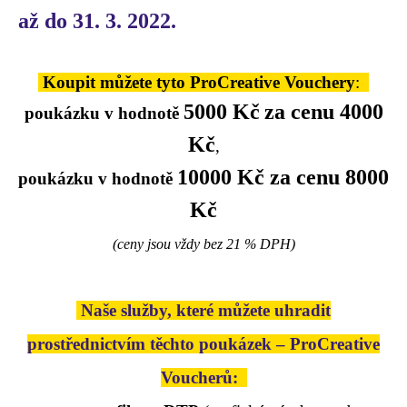
až do 31. 3. 2022.
Koupit můžete tyto ProCreative Vouchery
:
5000 Kč
za cenu 4000
poukázku v hodnotě
Kč
,
10000 Kč
za cenu 8000
poukázku v hodnotě
Kč
(ceny jsou vždy bez 21 % DPH)
Naše služby, které můžete uhradit
prostřednictvím těchto poukázek – ProCreative
Voucherů: