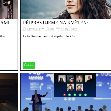
NÁMI
PŘIPRAVUJEME NA KVĚTEN:
AKTUALITY
RB
20 Dub 2022
átku.
I v květnu budeme mít napilno. Naštěstí.
Číst vše