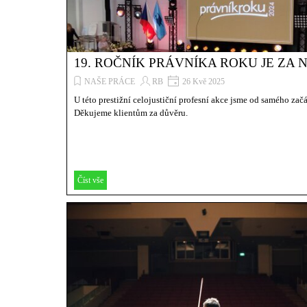
19. ROČNÍK PRÁVNÍKA ROKU JE ZA 
NAŠE PRÁCE
RB
26 Kvě 2025
U této prestižní celojustiční profesní akce jsme od samého zač
Děkujeme klientům za důvěru.
Číst vše