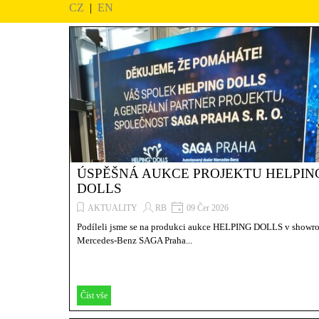
CZ
|
EN
ÚSPĚŠNÁ AUKCE PROJEKTU HELPIN
DOLLS
AKTUALITY
RB
09 Čer 2026
Podíleli jsme se na produkci aukce HELPING DOLLS v show
Mercedes-Benz SAGA Praha...
Číst vše