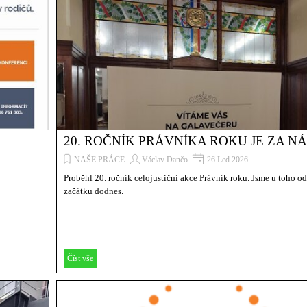
20. ROČNÍK PRÁVNÍKA ROKU JE ZA N
NAŠE PRÁCE
Václav Dančo
26 Led 2026
Proběhl 20. ročník celojustiční akce Právník roku. Jsme u toho o
začátku dodnes.
Číst vše