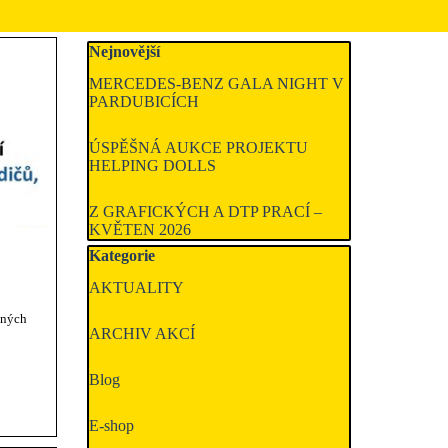
Přeskočit blok Nejnovější
Nejnovější
MERCEDES-BENZ GALA NIGHT V
PARDUBICÍCH
ÚSPĚŠNÁ AUKCE PROJEKTU
HELPING DOLLS
Z GRAFICKÝCH A DTP PRACÍ –
KVĚTEN 2026
Přeskočit blok Kategorie
Kategorie
AKTUALITY
nných
ARCHIV AKCÍ
Blog
E-shop