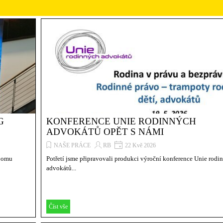
G
KONFERENCE UNIE RODINNÝCH
ADVOKÁTŮ OPĚT S NÁMI
NAŠE PRÁCE
RB
22 Kvě 2026
roomu
Potřetí jsme připravovali produkci výroční konference Unie rodi
advokátů...
Číst vše