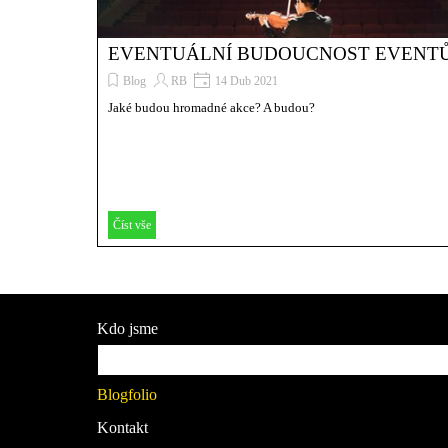
EVENTUÁLNÍ BUDOUCNOST EVENT
Blog
RB
14 Dub 2021
Jaké budou hromadné akce? A budou?
Číst vše
Přeskočit menu
Kdo jsme
Služby / akce
Blogfolio
Kontakt