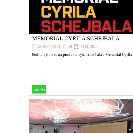
MEMORIÁL CYRILA SCHEJBALA
ARCHIV AKCÍ
RB
24 Lis 2025
Podíleli jsme se na produkci cyklistické akce Memoriál Cyrila
Číst vše