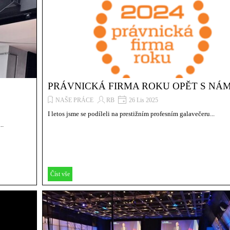
PRÁVNICKÁ FIRMA ROKU OPĚT S NÁM
NAŠE PRÁCE
RB
26 Lis 2025
I letos jsme se podíleli na prestižním profesním galavečeru...
..
Číst vše