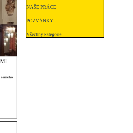
NAŠE PRÁCE
POZVÁNKY
Všechny kategorie
ÁMI
d samého