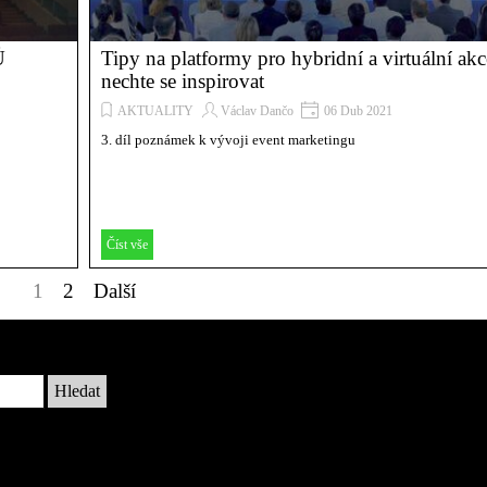
Ů
Tipy na platformy pro hybridní a virtuální akc
nechte se inspirovat
AKTUALITY
Václav Dančo
06 Dub 2021
3. díl poznámek k vývoji event marketingu
Číst vše
Aktuální stránka:
1
Přejít na stránku:
2
Další
Hledat