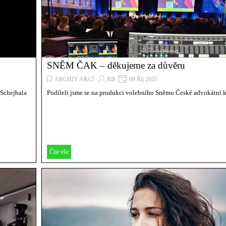
SNĚM ČAK – děkujeme za důvěru
ARCHIV AKCÍ
RB
08 Říj 2025
 Schejbala
Podíleli jsme se na produkci volebního Sněmu České advokátní k
Číst vše