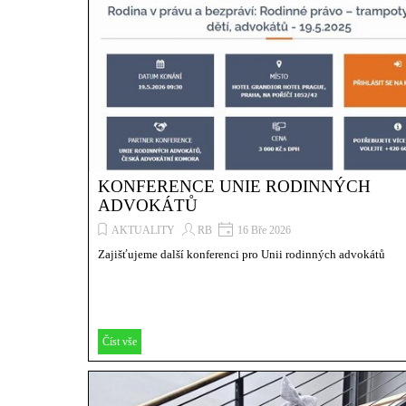
KONFERENCE UNIE RODINNÝCH
ADVOKÁTŮ
AKTUALITY
RB
16 Bře 2026
Zajišťujeme další konferenci pro Unii rodinných advokátů
Číst vše