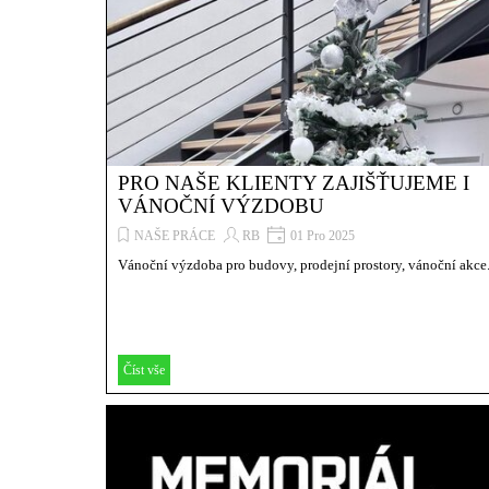
PRO NAŠE KLIENTY ZAJIŠŤUJEME I
VÁNOČNÍ VÝZDOBU
NAŠE PRÁCE
RB
01 Pro 2025
Vánoční výzdoba pro budovy, prodejní prostory, vánoční akce.
Číst vše