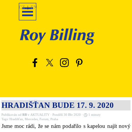
Přejít na obsah
Přeskočit menu
CZ
|
EN
HRADIŠŤAN BUDE 17. 9. 2020
Publikován od
RB
v
AKTUALITY
· Pondělí 30 Bře 2020 ·
1 minuty
Tags:
Hradišťan
,
Mercedes
,
Forum
,
Praha
Jsme moc rádi, že se nám podařilo s kapelou najít nový