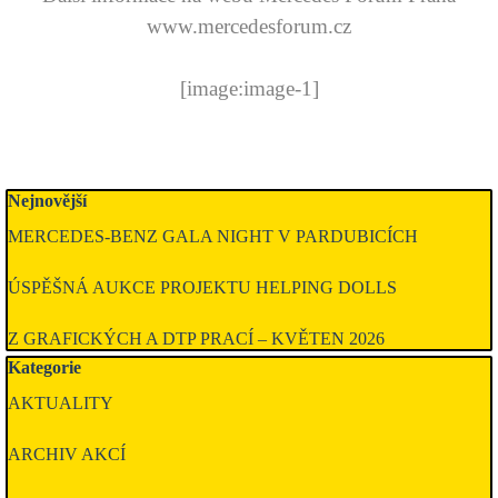
www.mercedesforum.cz
[image:image-1]
Přeskočit blok Nejnovější
Nejnovější
MERCEDES-BENZ GALA NIGHT V PARDUBICÍCH
ÚSPĚŠNÁ AUKCE PROJEKTU HELPING DOLLS
Z GRAFICKÝCH A DTP PRACÍ – KVĚTEN 2026
Přeskočit blok Kategorie
Kategorie
AKTUALITY
ARCHIV AKCÍ